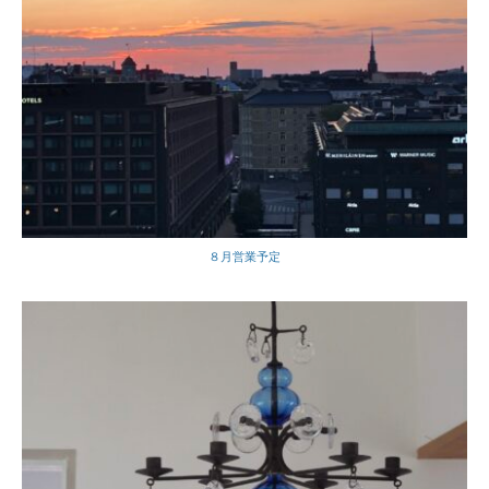
８月営業予定