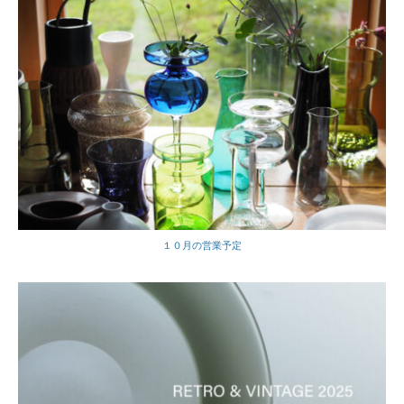
１０月の営業予定