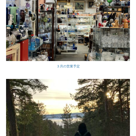
３月の営業予定