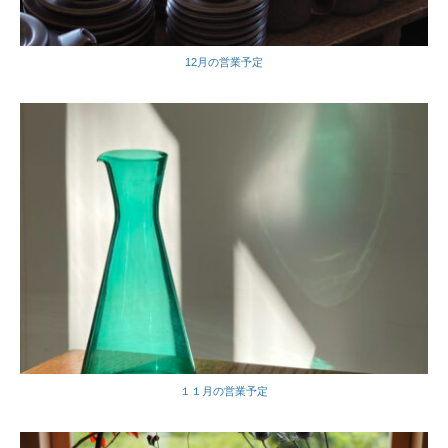
12月の営業予定
１１月の営業予定