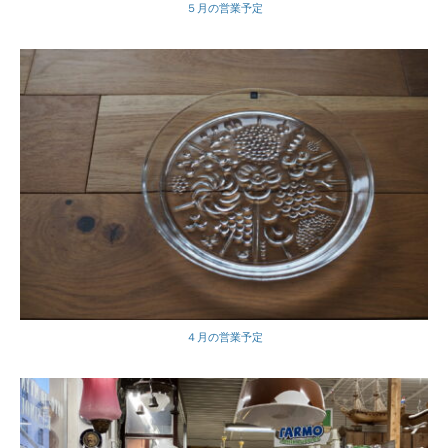
５月の営業予定
４月の営業予定