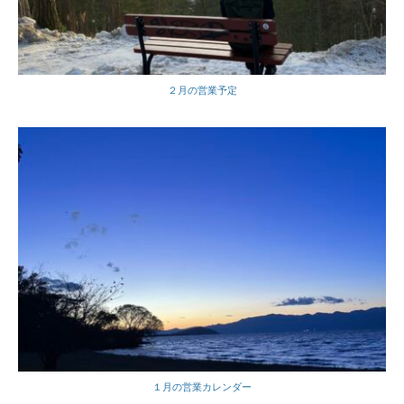
２月の営業予定
１月の営業カレンダー