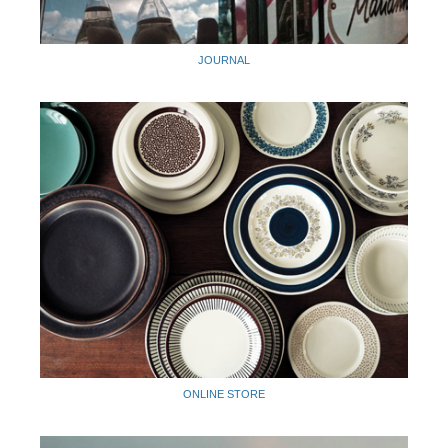
JOURNAL
ONLINE STORE