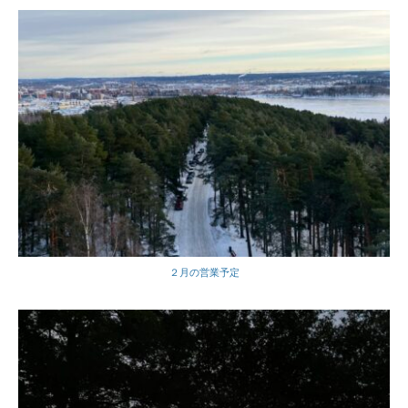
２月の営業予定