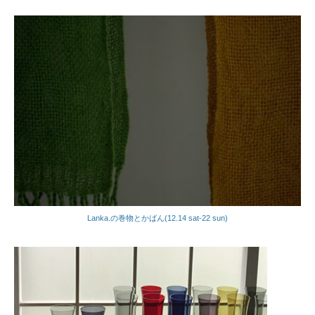
Lanka.の巻物とかばん(12.14 sat-22 sun)