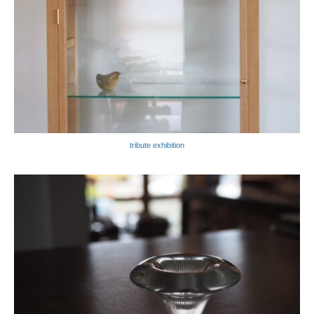
tribute exhibition