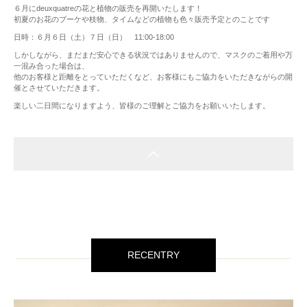
６月にdeuxquatreの花と植物の販売を再開いたします！
初夏のお花のブーケや枝物、タイムなどの植物も色々販売予定とのことです
日時：６月６日（土）７日（日） 11:00-18:00
しかしながら、まだまだ安心できる状況ではありませんので、マスクのご着用や万
一混み合った場合は、
他のお客様と距離をとっていただくなど、お客様にもご協力をいただきながらの開
催とさせていただきます。
楽しい二日間になりますよう、皆様のご理解とご協力をお願いいたします。
RECENTRY