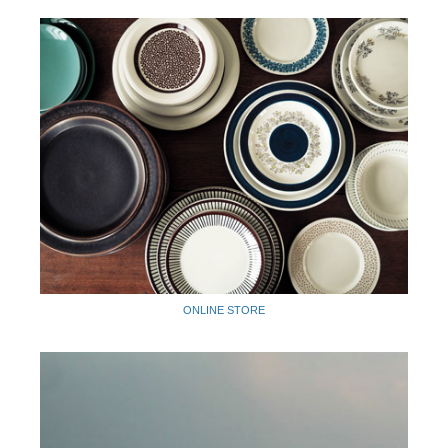
ONLINE STORE