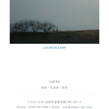
LOCATION & MAP
vokko
雑貨・古道具・喫茶
〒521-1146 滋賀県彦根市柳川町 207-1
Phone：0749-43-7808 / Email：
info@vokko-net.com