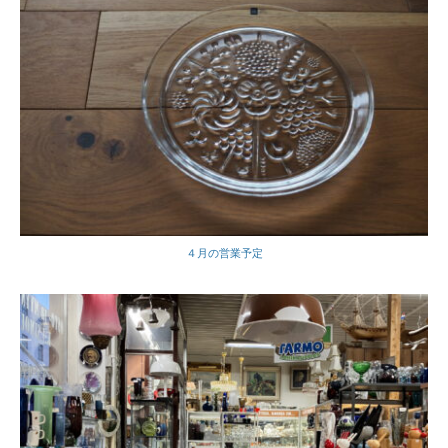
４月の営業予定