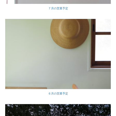
７月の営業予定
６月の営業予定