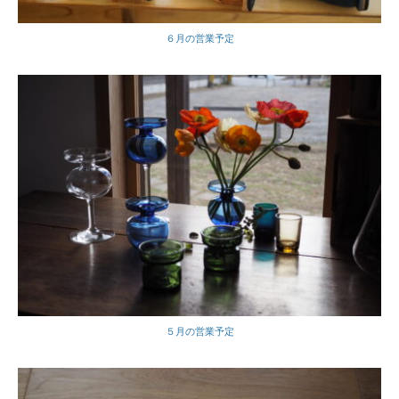
６月の営業予定
５月の営業予定