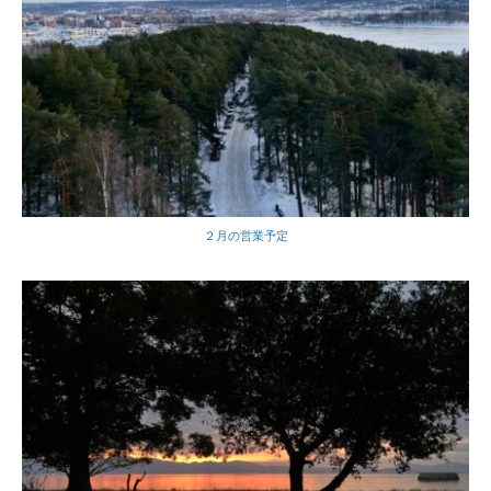
２月の営業予定