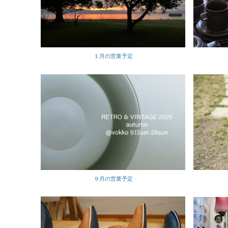
１月の営業予定
９月の営業予定