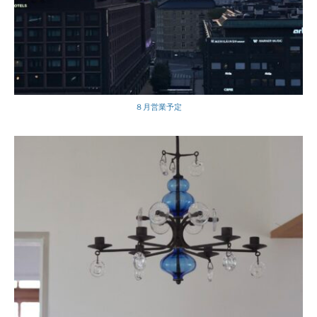
８月営業予定