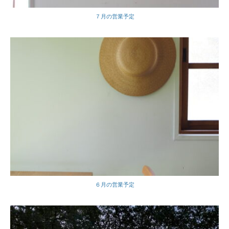
７月の営業予定
６月の営業予定