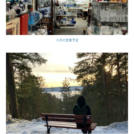
３月の営業予定