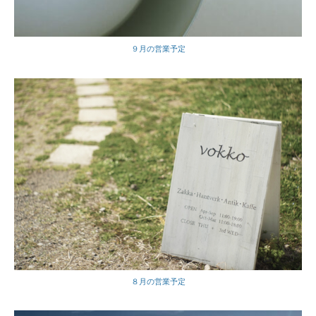
９月の営業予定
８月の営業予定