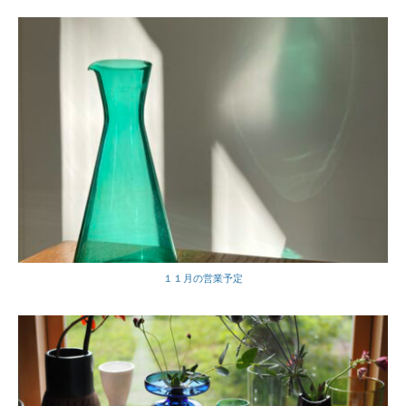
１１月の営業予定