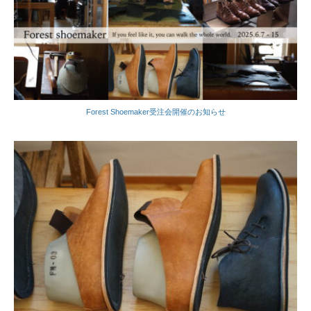
Forest Shoemaker受注会開催のお知らせ