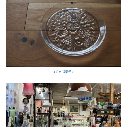
４月の営業予定