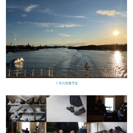
７月の営業予定