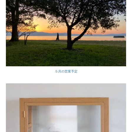
５月の営業予定