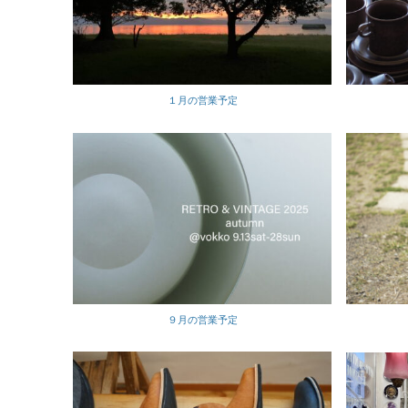
１月の営業予定
９月の営業予定