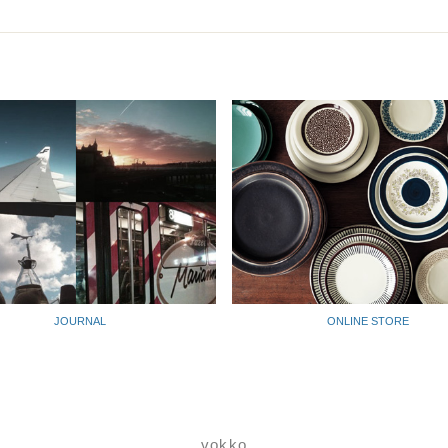
JOURNAL
ONLINE STORE
vokko