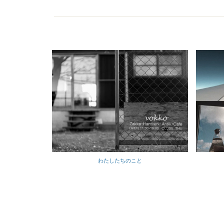
わたしたちのこと