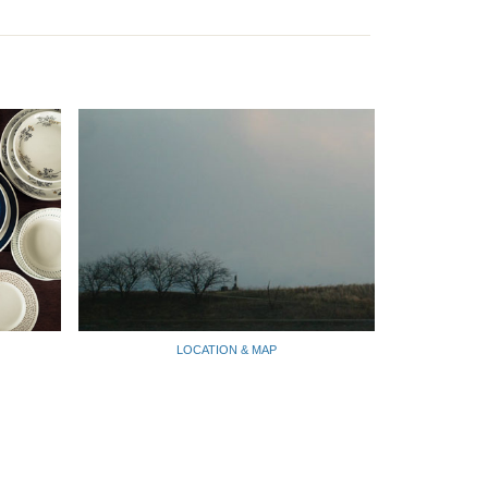
LOCATION & MAP