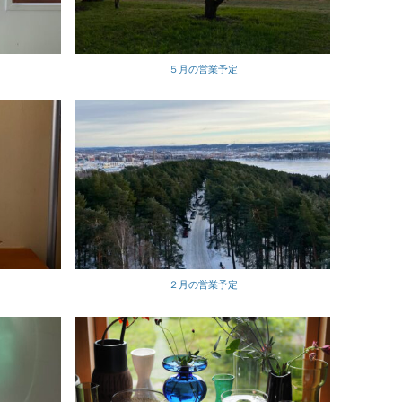
５月の営業予定
２月の営業予定