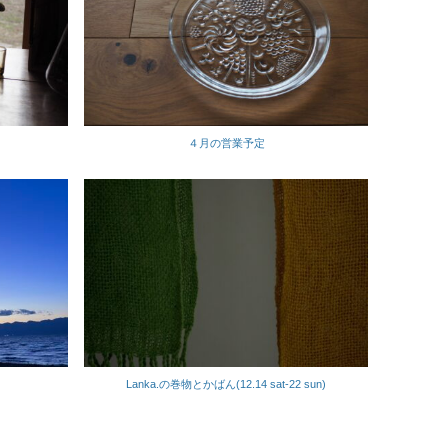
４月の営業予定
Lanka.の巻物とかばん(12.14 sat-22 sun)