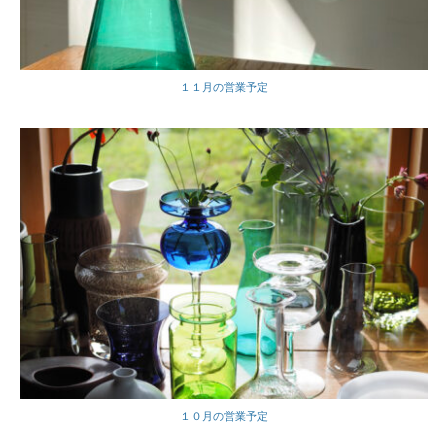
１１月の営業予定
１０月の営業予定