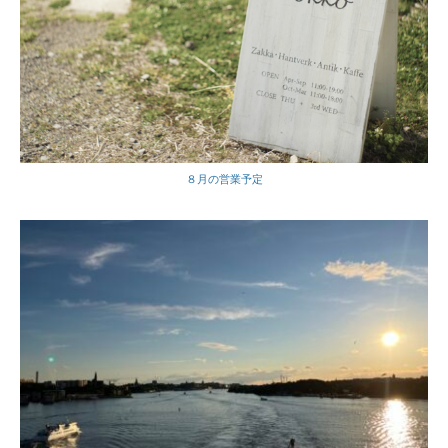
８月の営業予定