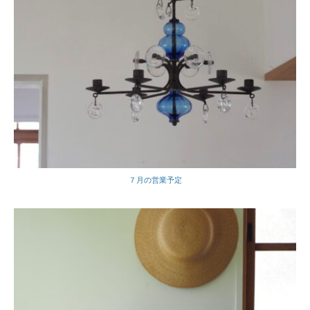
７月の営業予定