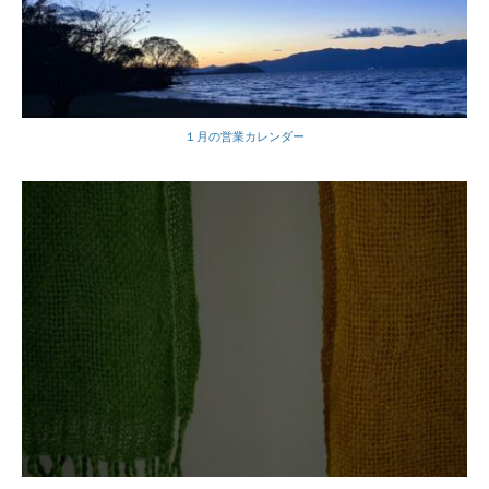
１月の営業カレンダー