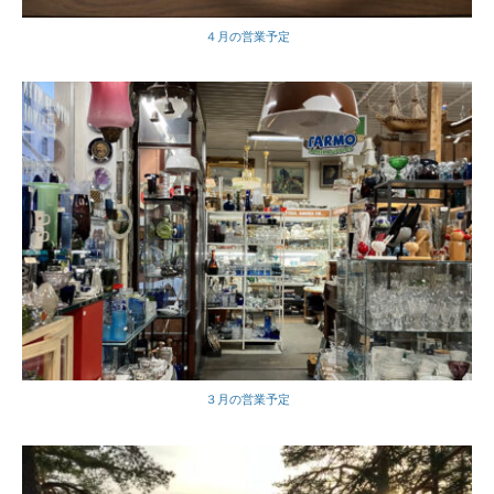
４月の営業予定
３月の営業予定