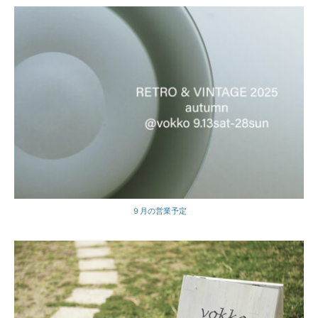
９月の営業予定