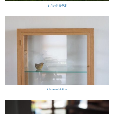
５月の営業予定
tribute exhibition