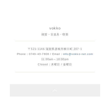
vokko
雑貨・古道具・喫茶
〒521-1146 滋賀県彦根市柳川町 207-1
Phone：0749-43-7808 / Email：
info@vokko-net.com
11:00am～18:00pm
Closed：木曜日 / 金曜日