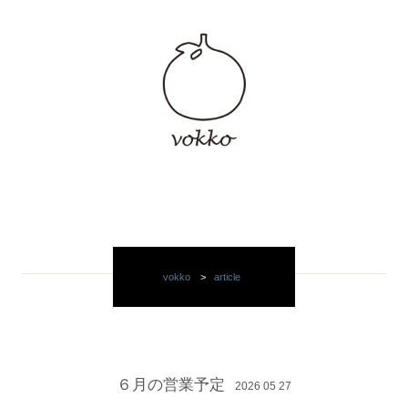
vokko
>
article
６月の営業予定
2026 05 27