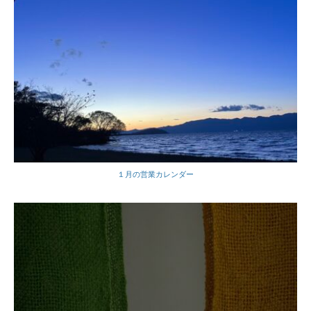
１月の営業カレンダー