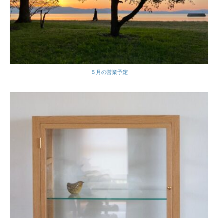
５月の営業予定