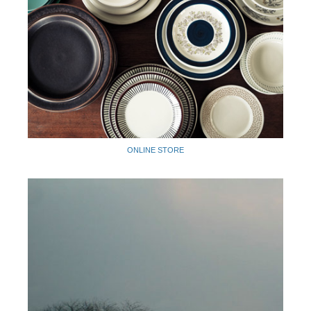
ONLINE STORE