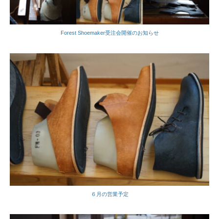
Forest Shoemaker受注会開催のお知らせ
６月の営業予定