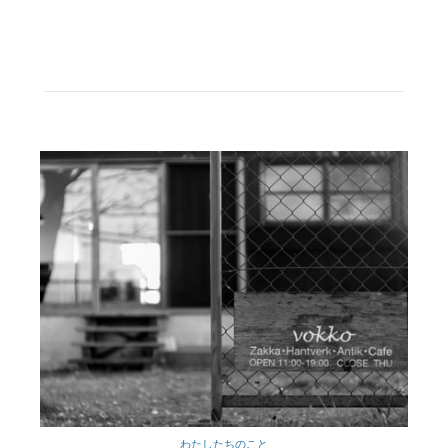
わたしたちのこと