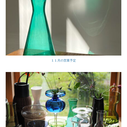
１１月の営業予定