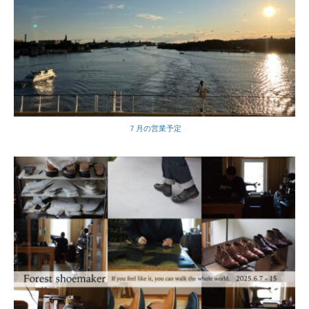
７月の営業予定