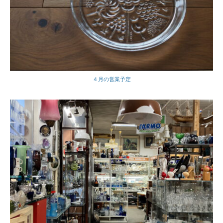
４月の営業予定