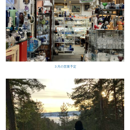
３月の営業予定