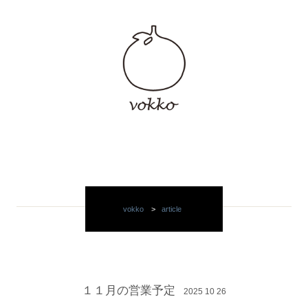
vokko
>
article
１１月の営業予定
2025 10 26