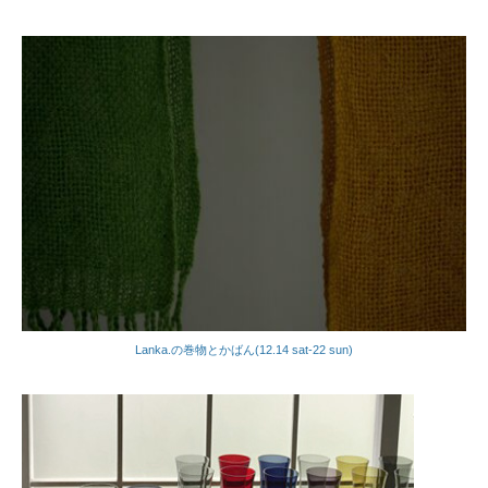
Lanka.の巻物とかばん(12.14 sat-22 sun)