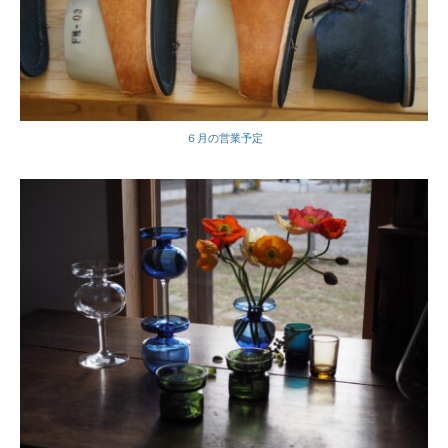
６月の営業予定