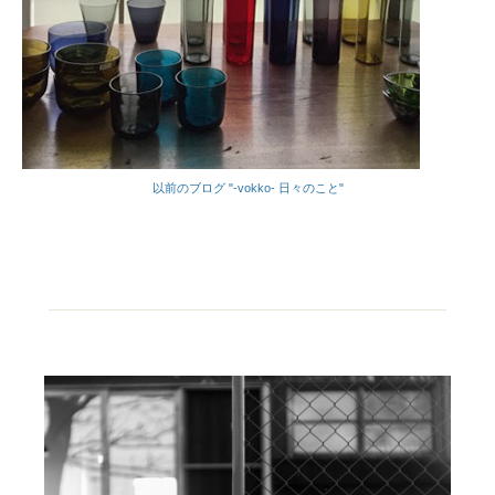
以前のブログ "-vokko- 日々のこと"