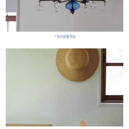
７月の営業予定