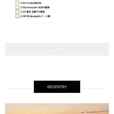
RECENTRY