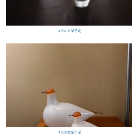
４月の営業予定
３月の営業予定