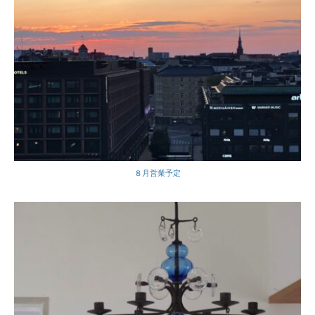
８月営業予定