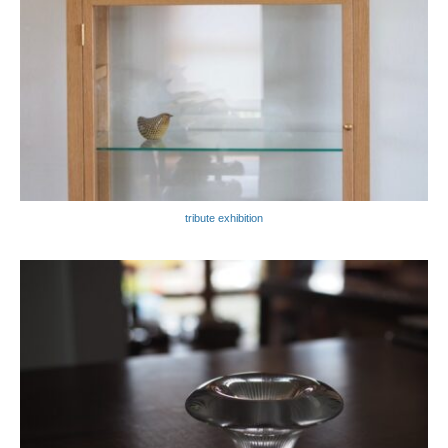
tribute exhibition