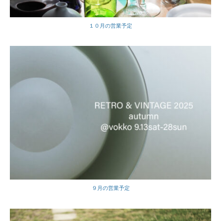
１０月の営業予定
９月の営業予定