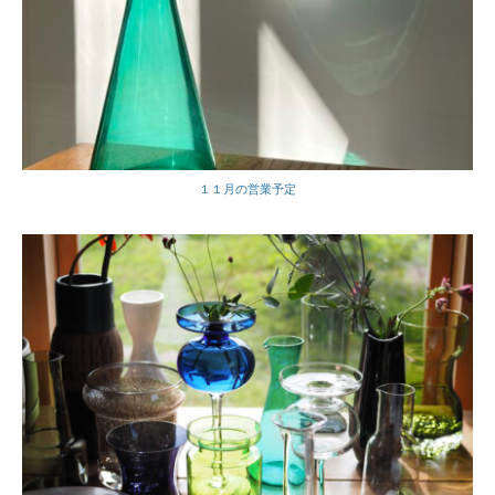
１１月の営業予定