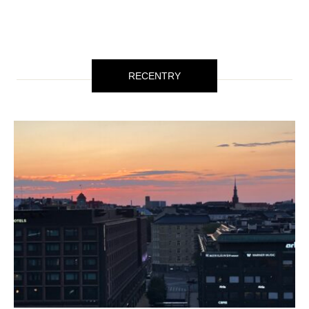
RECENTRY