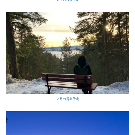
２月の営業予定