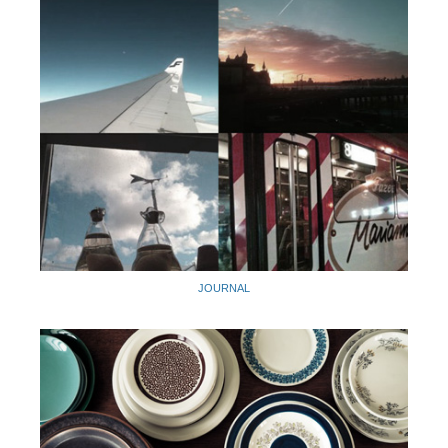
JOURNAL