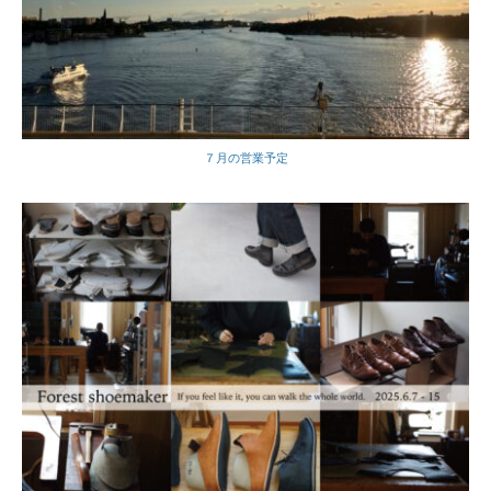
７月の営業予定