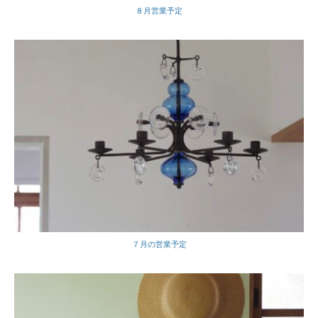
８月営業予定
７月の営業予定