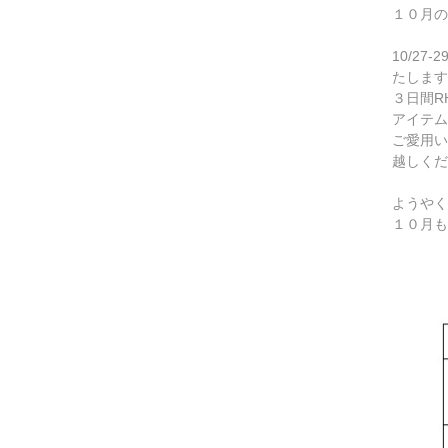
１０月の
10/2
たします
３日間R
アイテム
ご愛用い
越しくだ
ようやく
１０月も