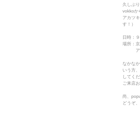
久しぶり
vokk
アカツキ
す！）
日時：９月
場所：京
アカ
なかなか
いう方、
してくだ
ご来店お
尚、po
どうぞ、