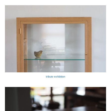
tribute exhibition