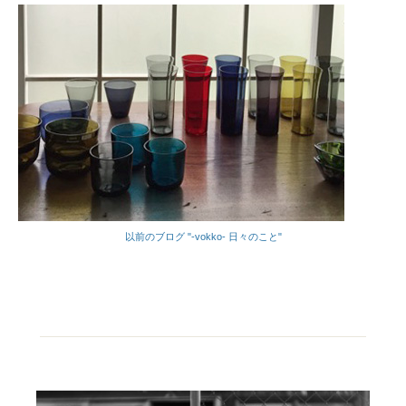
以前のブログ "-vokko- 日々のこと"