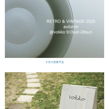
９月の営業予定