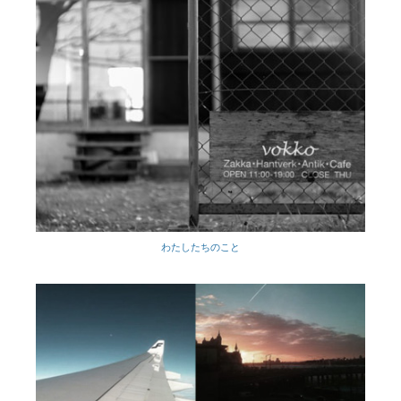
わたしたちのこと