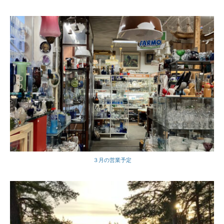
３月の営業予定