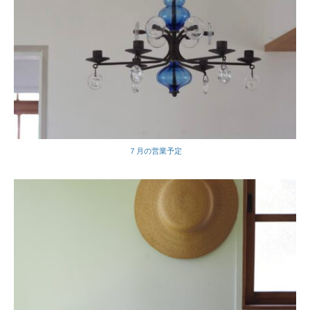
７月の営業予定