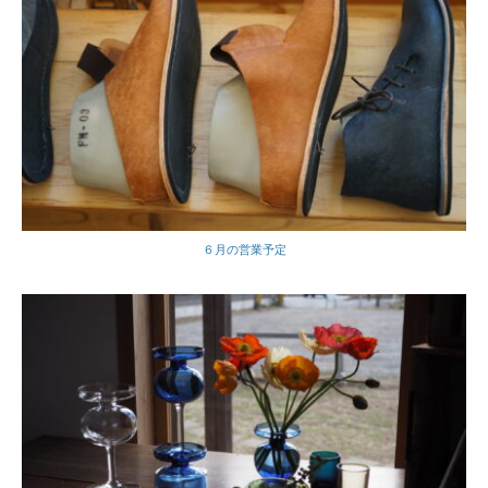
６月の営業予定