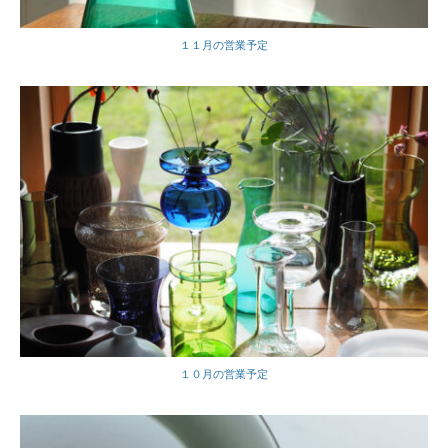
１１月の営業予定
１０月の営業予定