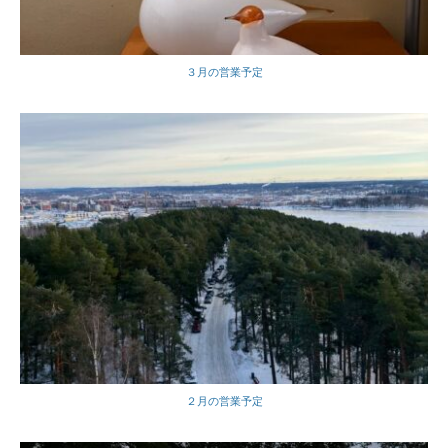
３月の営業予定
２月の営業予定