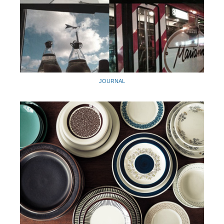
JOURNAL