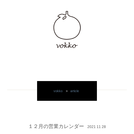
vokko
>
article
１２月の営業カレンダー
2021 11 28