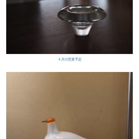
４月の営業予定