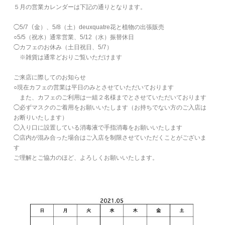
５月の営業カレンダーは下記の通りとなります。
◯5/7（金）、5/8（土）deuxquatre花と植物の出張販売
○5/5（祝水）通常営業、5/12（水）振替休日
◯カフェのお休み（土日祝日、5/7）
※雑貨は通常どおりご覧いただけます
ご来店に際してのお知らせ
○現在カフェの営業は平日のみとさせていただいております
また、カフェのご利用は一組２名様までとさせていただいております
◯必ずマスクのご着用をお願いいたします（お持ちでない方のご入店は
お断りいたします）
◯入り口に設置している消毒液で手指消毒をお願いいたします
◯店内が混み合った場合はご入店を制限させていただくことがございま
す
ご理解とご協力のほど、よろしくお願いいたします。