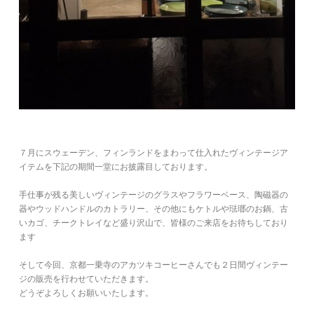
７月にスウェーデン、フィンランドをまわって仕入れたヴィンテージア
イテムを下記の期間一堂にお披露目しております。
手仕事が残る美しいヴィンテージのグラスやフラワーベース、陶磁器の
器やウッドハンドルのカトラリー、その他にもケトルや琺瑯のお鍋、古
いカゴ、チークトレイなど盛り沢山で、皆様のご来店をお待ちしており
ます
そして今回、京都一乗寺のアカツキコーヒーさんでも２日間ヴィンテー
ジの販売を行わせていただきます。
どうぞよろしくお願いいたします。