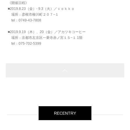
《開催日程》
■2019.8.23（金）- 9.3（火）／ｖｏｋｋｏ
場所：彦根市柳川町２０７−１
tel：0749-43-7808
■2019.9.19（木）、20（金）／アカツキコーヒー
場所：京都市左京区一乗寺赤ノ宮１５−１ 1階
tel：075-702-5399
RECENTRY