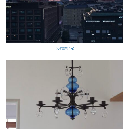
８月営業予定