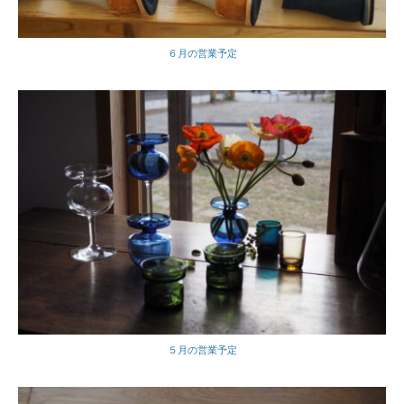
６月の営業予定
５月の営業予定