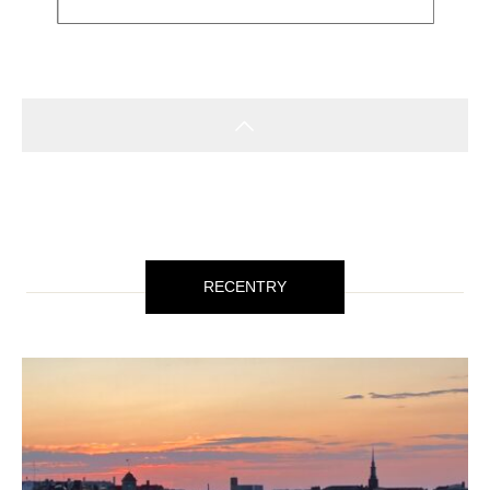
RECENTRY