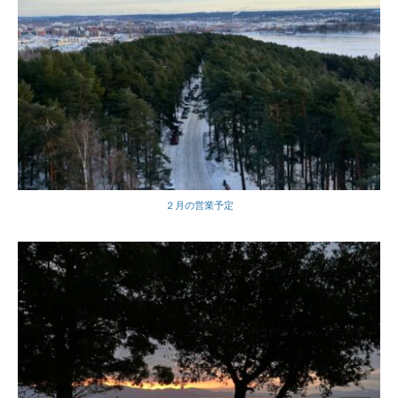
２月の営業予定