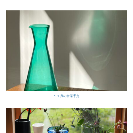
１１月の営業予定