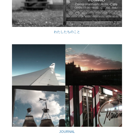
わたしたちのこと
JOURNAL