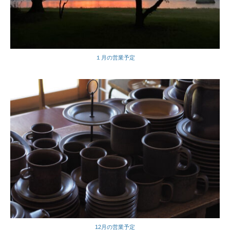
１月の営業予定
12月の営業予定