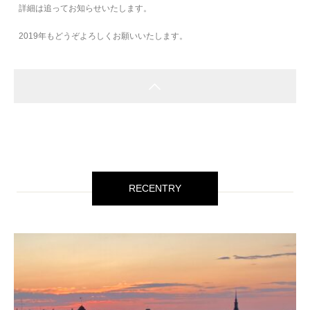
詳細は追ってお知らせいたします。
2019年もどうぞよろしくお願いいたします。
RECENTRY