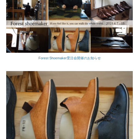
Forest Shoemaker受注会開催のお知らせ