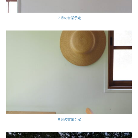
７月の営業予定
６月の営業予定