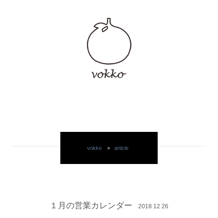
vokko
>
article
１月の営業カレンダー
2018 12 26