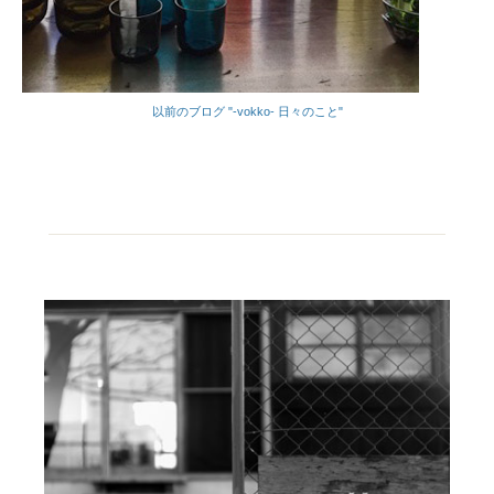
以前のブログ "-vokko- 日々のこと"