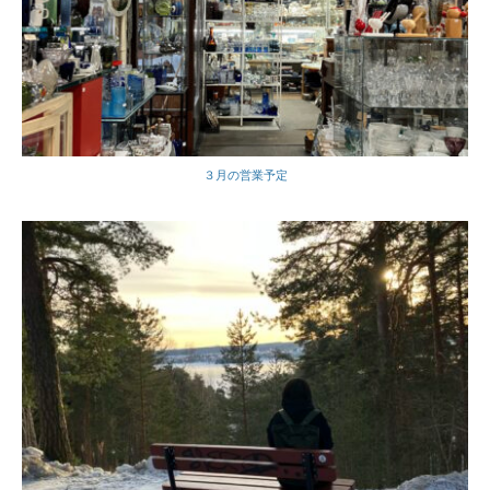
３月の営業予定