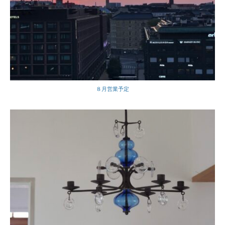
８月営業予定