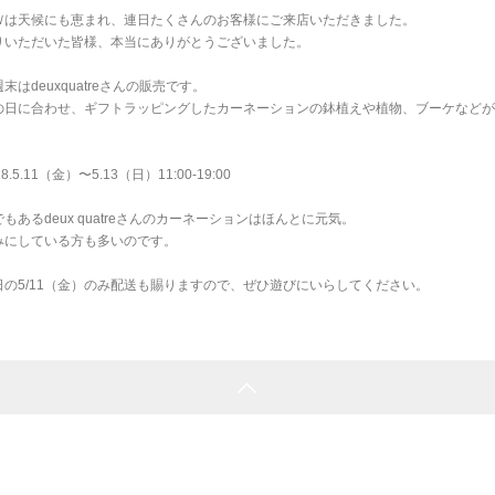
Ｗは天候にも恵まれ、連日たくさんのお客様にご来店いただきました。
りいただいた皆様、本当にありがとうございました。
末はdeuxquatreさんの販売です。
の母の日に合わせ、ギフトラッピングしたカーネーションの鉢植えや植物、ブーケなど
.5.11（金）〜5.13（日）11:00-19:00
もあるdeux quatreさんのカーネーションはほんとに元気。
みにしている方も多いのです。
日の5/11（金）のみ配送も賜りますので、ぜひ遊びにいらしてください。