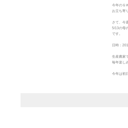
今年のＧ
お立ち寄
さて、今週
5/13
です。
日時：2018
生産農家で
毎年楽し
今年は初