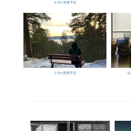
６月の営業予定
以
２月の営業予定