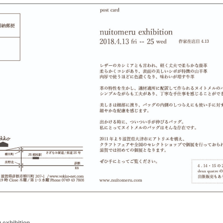
 exhibition