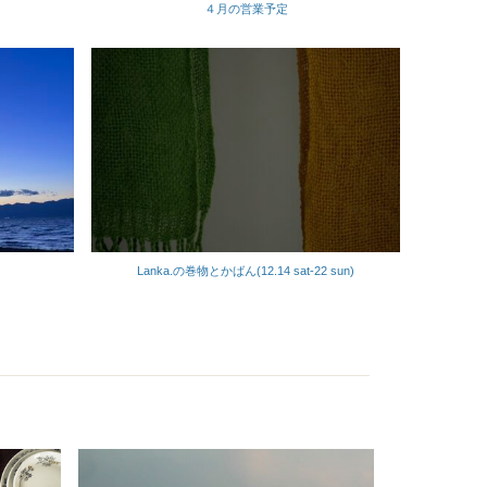
４月の営業予定
Lanka.の巻物とかばん(12.14 sat-22 sun)