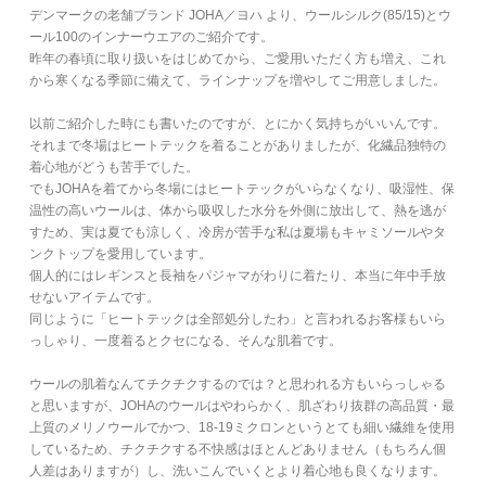
デンマークの老舗ブランド JOHA／ヨハ より、ウールシルク(85/15)とウ
ール100のインナーウエアのご紹介です。
昨年の春頃に取り扱いをはじめてから、ご愛用いただく方も増え、これ
から寒くなる季節に備えて、ラインナップを増やしてご用意しました。
以前ご紹介した時にも書いたのですが、とにかく気持ちがいいんです。
それまで冬場はヒートテックを着ることがありましたが、化繊品独特の
着心地がどうも苦手でした。
でもJOHAを着てから冬場にはヒートテックがいらなくなり、吸湿性、保
温性の高いウールは、体から吸収した水分を外側に放出して、熱を逃が
すため、実は夏でも涼しく、冷房が苦手な私は夏場もキャミソールやタ
ンクトップを愛用しています。
個人的にはレギンスと長袖をパジャマがわりに着たり、本当に年中手放
せないアイテムです。
同じように「ヒートテックは全部処分したわ」と言われるお客様もいら
っしゃり、一度着るとクセになる、そんな肌着です。
ウールの肌着なんてチクチクするのでは？と思われる方もいらっしゃる
と思いますが、JOHAのウールはやわらかく、肌ざわり抜群の高品質・最
上質のメリノウールでかつ、18-19ミクロンというとても細い繊維を使用
しているため、チクチクする不快感はほとんどありません（もちろん個
人差はありますが）し、洗いこんでいくとより着心地も良くなります。