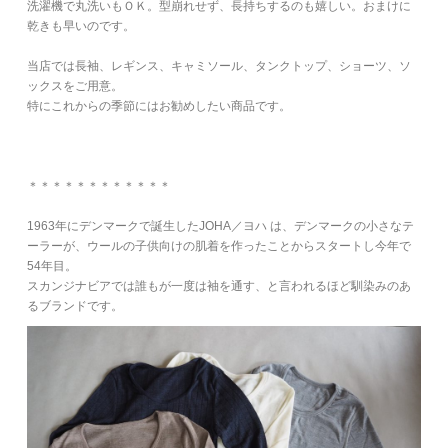
洗濯機で丸洗いもＯＫ。型崩れせず、長持ちするのも嬉しい。おまけに
乾きも早いのです。
当店では長袖、レギンス、キャミソール、タンクトップ、ショーツ、ソ
ックスをご用意。
特にこれからの季節にはお勧めしたい商品です。
＊＊＊＊＊＊＊＊＊＊＊＊
1963年にデンマークで誕生したJOHA／ヨハ は、デンマークの小さなテ
ーラーが、ウールの子供向けの肌着を作ったことからスタートし今年で
54年目。
スカンジナビアでは誰もが一度は袖を通す、と言われるほど馴染みのあ
るブランドです。