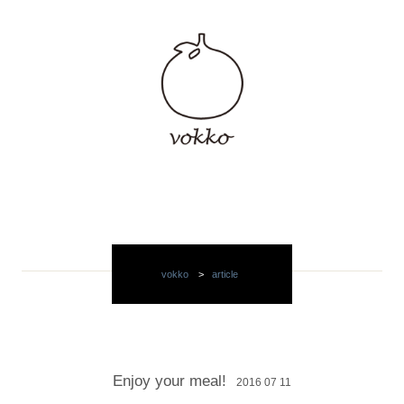
vokko
>
article
Enjoy your meal!
2016 07 11