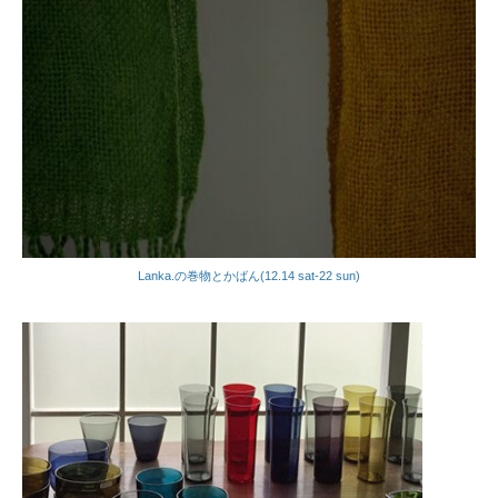
Lanka.の巻物とかばん(12.14 sat-22 sun)