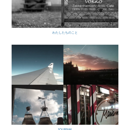
わたしたちのこと
JOURNAL