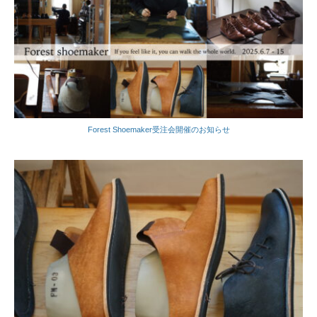
Forest Shoemaker受注会開催のお知らせ