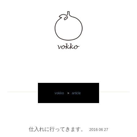
vokko
>
article
仕入れに行ってきます。
2016 06 27