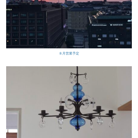
８月営業予定