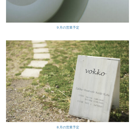
９月の営業予定
８月の営業予定