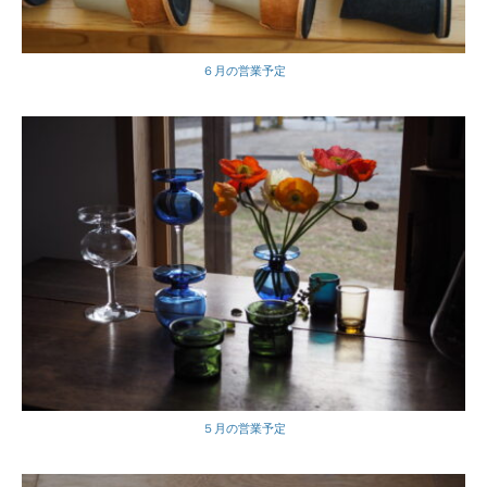
６月の営業予定
５月の営業予定