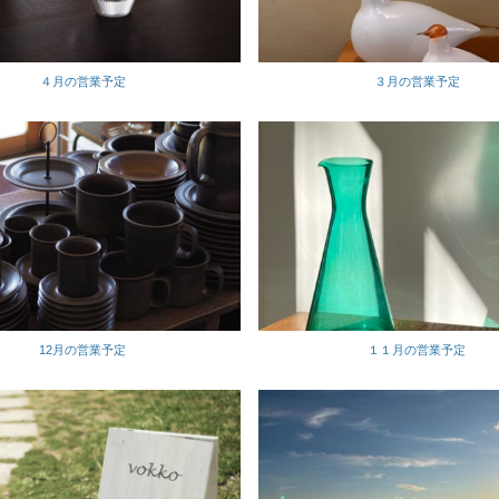
４月の営業予定
３月の営業予定
12月の営業予定
１１月の営業予定