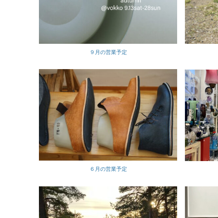
９月の営業予定
６月の営業予定