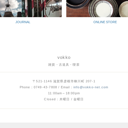
JOURNAL
ONLINE STORE
vokko
雑貨・古道具・喫茶
〒521-1146 滋賀県彦根市柳川町 207-1
Phone：0749-43-7808 / Email：
info@vokko-net.com
11:00am～18:00pm
Closed：木曜日 / 金曜日