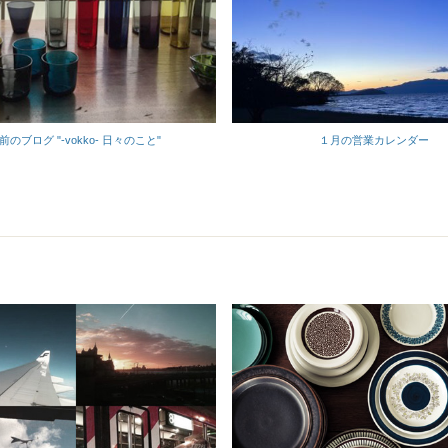
前のブログ "-vokko- 日々のこと"
１月の営業カレンダー